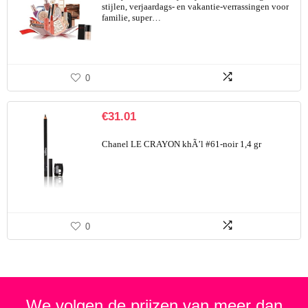
stijlen, verjaardags- en vakantie-verrassingen voor
familie, super…
0
€
31.01
Chanel LE CRAYON khÃ’l #61-noir 1,4 gr
0
We volgen de prijzen van meer dan