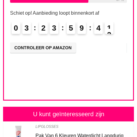
Schiet op! Aanbieding loopt binnenkort af
Schi
le:
31
0
3
2
3
5
9
4
0
0
68 %
CONTROLEER OP AMAZON
CO
U kunt geïnteresseerd zijn
LIPGLOSSES
Pak Van 6 Kleuren Waterdicht Langdurig