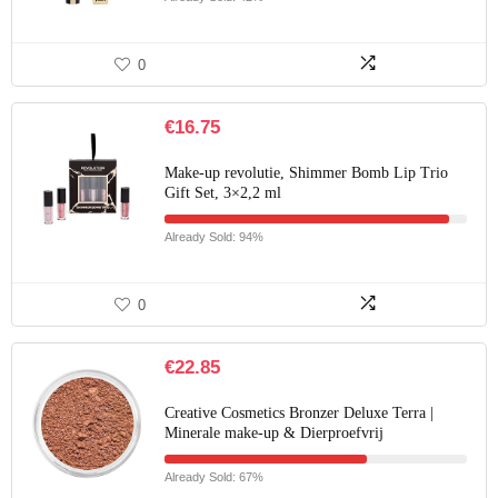
0
€
16.75
Make-up revolutie, Shimmer Bomb Lip Trio
Gift Set, 3×2,2 ml
Already Sold: 94%
0
€
22.85
Creative Cosmetics Bronzer Deluxe Terra |
Minerale make-up & Dierproefvrij
Already Sold: 67%