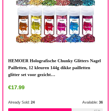
HEMOER Holografische Chunky Glitters Nagel
Surp
Pailletten, 12 kleuren 144g dikke pailletten
prod
glitter set voor gezicht…
spa
€
17.99
€
3
itter
Already Sold:
24
Available:
36
Alre
67 %