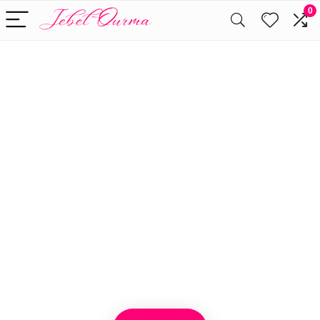
0
Alleen het
beste voor
make-up
We vinden elke dag de
beste deals op Amazon