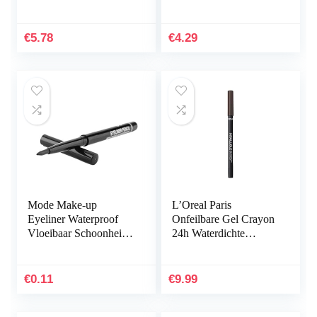
kunstwimpers,
eyeliner, zelfklevende
magnetische
simulatie van
eyelinerset,
natuurlijke valse…
€
5.78
€
4.29
herbruikbare
kunstvezel,
magnetische…
Mode Make-up
L’Oreal Paris
Eyeliner Waterproof
Onfeilbare Gel Crayon
Vloeibaar Schoonheid
24h Waterdichte
Cosmetica Eyeliner
Eyeliner, 03 Browny
Pen Potlood
Crush, 1.1g
Langdurige
€
0.11
€
9.99
Zwart/Koffie Kleur