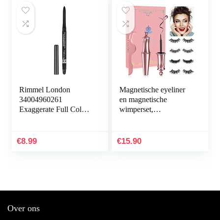
Rimmel London
Magnetische eyeliner
34004960261
en magnetische
Exaggerate Full Colour
wimperset,
Eye Definer
magnetische vloeibare
Oogpotlood – 261
eyeliner waterdicht met
Black
GRATIS pincet voor
€
8.99
€
15.90
gebruik…
Over ons