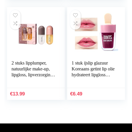
2 stuks lipplumper,
1 stuk ijslip glazuur
natuurlijke make-up,
Koreaans getint lip olie
lipgloss, lipverzorging,
hydrateert lipgloss
serum, kit, derol
schoonheid make-up
lippluim, lipversterker,
waterdichte blijvende
voor…
lippenstift…
€
13.99
€
6.49