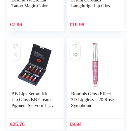
Tattoo Magic Color
Langdurige Lip Gloss
Peel Off Tint Lip Gloss
Duidelijke Lip
van het gezinsleven en
Enhancer Plumper Lip
het dagelijks leven
Plumper Set
€
7.96
€
10.98
Natuurlijke Lip…
BB Lips Serum Kit,
Bourjois Gloss Effect
Lip Gloss BB Cream
3D Lipgloss – 20 Rose
Pigment Set voor Lip
Symphonic
Coloring Moisturizing
Hydratize Lips
€
25.76
€
9.94