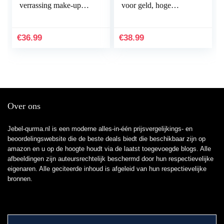
verrassing make-up
voor geld, hoge
box is leuk en
kostenprestaties, verras
spannend, de prijs is
jezelf of geef het aan
erg hoog, onverwacht
anderen als een…
€
36.99
€
38.99
uitpakken
Over ons
Jebel-qurma.nl is een moderne alles-in-één prijsvergelijkings- en
beoordelingswebsite die de beste deals biedt die beschikbaar zijn op
amazon en u op de hoogte houdt via de laatst toegevoegde blogs. Alle
afbeeldingen zijn auteursrechtelijk beschermd door hun respectievelijke
eigenaren. Alle geciteerde inhoud is afgeleid van hun respectievelijke
bronnen.