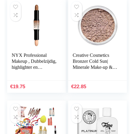
NYX Professional
Creative Cosmetics
Makeup , Dubbelzijdig,
Bronzer Cold Sun|
highlighter en
Minerale Make-up &
contourstift, crèmige
Dierproefvrij
textuur, kleur: medium
€
19.75
€
22.85