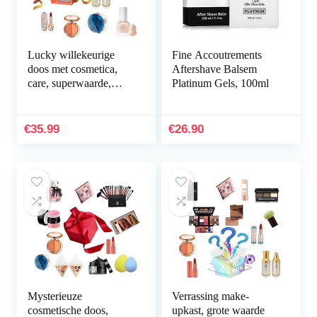
Lucky willekeurige
Fine Accoutrements
doos met cosmetica,
Aftershave Balsem
care, superwaarde,
Platinum Gels, 100ml
superwaarde
verrassing, alles is
mogelijk
€
35.99
€
26.90
Mysterieuze
Verrassing make-
cosmetische doos,
upkast, grote waarde