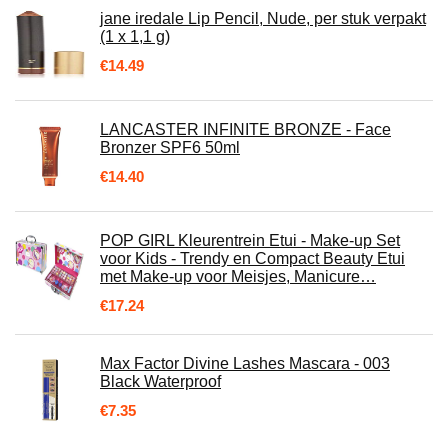
jane iredale Lip Pencil, Nude, per stuk verpakt
(1 x 1,1 g)
€
14.49
LANCASTER INFINITE BRONZE - Face
Bronzer SPF6 50ml
€
14.40
POP GIRL Kleurentrein Etui - Make-up Set
voor Kids - Trendy en Compact Beauty Etui
met Make-up voor Meisjes, Manicure…
€
17.24
Max Factor Divine Lashes Mascara - 003
Black Waterproof
€
7.35