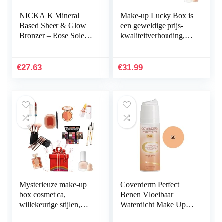
NICKA K Mineral
Make-up Lucky Box is
Based Sheer & Glow
een geweldige prijs-
Bronzer – Rose Soleil
kwaliteitverhouding,
(6 Pack)
leuke en opwindende,
onverwachte
vakantie…
€
27.63
€
31.99
Mysterieuze make-up
Coverderm Perfect
box cosmetica,
Benen Vloeibaar
willekeurige stijlen,
Waterdicht Make Up
hebben de
Benen & Lichaam Spf