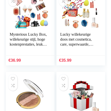
Mysterious Lucky Box,
Lucky willekeurige
willekeurige stijl, hoge
doos met cosmetica,
kostenprestaties, leuke
care, superwaarde,
en interessante
superwaarde
verrassingsdoos, grote
verrassing, alles is
waarde…
mogelijk
€
36.99
€
35.99