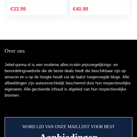
mogelijkheid om te
40 (50)
openen, zoals:
€
33.99
€
40.99
Foundation…
Over ons
Jebel-qurma.nl is een moderne alles-in-één prijsvergelijkings- en
beoordelingswebsite die de beste deals biedt die beschikbaar zijn op
amazon en u op de hoogte houdt via de laatst toegevoegde blogs. Alle
afbeeldingen zijn auteursrechtelijk beschermd door hun respectievelijke
eigenaren. Alle geciteerde inhoud is afgeleid van hun respectievelijke
bronnen.
WORD LID VAN ONZE MAILLIJST VOOR BEST