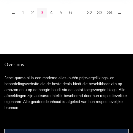
←
1
2
3
4
5
6
…
32
33
34
→
Over ons
Jebel-qurma.nl is een moderne alles-in-één prijsvergelijkings- en
beoordelingswebsite die de beste deals biedt die beschikbaar zijn op
amazon en u op de hoogte houdt via de laatst toegevoegde blogs. Alle
afbeeldingen zijn auteursrechtelijk beschermd door hun respectievelijke
eigenaren. Alle geciteerde inhoud is afgeleid van hun respectievelijke
bronnen.