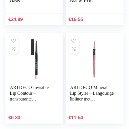
Oasis
Blauw 10 ml
€
24.89
€
16.55
ARTDECO Invisible
ARTDECO Mineral
Lip Contour –
Lip Styler – Langdurige
transparante
lipliner met
lipcontourstift – 1 x 0,3
geïntegreerde
g
puntenslijper, 1 x 0,4 g
€
6.30
€
11.54