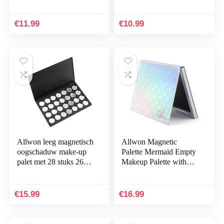
stuks ronde metalen
en 12 stuks ronde
pannen van 26 mm
metalen pannen van 26
mm
€
11.99
€
10.99
Allwon leeg magnetisch
Allwon Magnetic
oogschaduw make-up
Palette Mermaid Empty
palet met 28 stuks 26
Makeup Palette with
mm ronde metalen
Mirror and 30Pcs
pannen
Adhesive Empty Palette
Metal Stickers for…
€
15.99
€
16.99