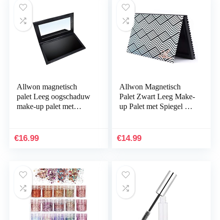
Allwon magnetisch
Allwon Magnetisch
palet Leeg oogschaduw
Palet Zwart Leeg Make-
make-up palet met
up Palet met Spiegel en
onbreekbare spiegel
20 Stuks Zelfklevend
voor oogschaduw
Leeg Palet Metalen
Lipstick Blush poeder…
Stickers voor…
€
16.99
€
14.99