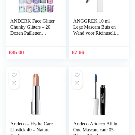
ANDERK Face Glitter
ANGGREK 10 ml
Chunky Glitters – 20
Lege Mascara Buis en
Dozen Pailletten
Wand voor Ricinusolie
Iriserende Vlokken
Hervulbare Mascara
Kleurrijke Gemengde
Buis DIY Wimper
Paillette Make-up…
Crème Container Fles
€
35.00
€
7.66
Clear…
Artdeco – Hydra Care
Artdeco Artdeco All in
Lipstick 40 – Nature
One Mascara care 05