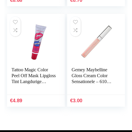
€
8.68
€
6.70
Tattoo Magic Color
Gemey Maybelline
Peel Off Mask Lipgloss
Gloss Cream Color
Tint Langdurige
Sensationele – 610
Waterdichte Lipgloss
Naakte Ster
Lip Gloss Lip Glaze
voor Vrouwen
€
4.89
€
3.00
Meisjes…