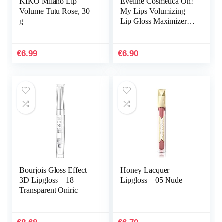
KIKO Milano Lip
Eveline Cosmetica Oh!
Volume Tutu Rose, 30
My Lips Volumizing
g
Lip Gloss Maximizer
Met Bijengif En
Hyaluronzuur | 4,5 ml |
Lip Enhancer Voor…
€
6.99
€
6.90
Bourjois Gloss Effect
Honey Lacquer
3D Lipgloss – 18
Lipgloss – 05 Nude
Transparent Oniric