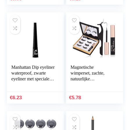
Manhattan Dip eyeliner
Magnetische
waterproof, zwarte
wimperset, zachte,
eyeliner met speciale
natuurlijke
applicator voor de
kunstwimpers,
ideale Cat Eye swing,
magnetische
kleur zwart…
eyelinerset,
€
6.23
€
5.78
herbruikbare
kunstvezel,
magnetische…