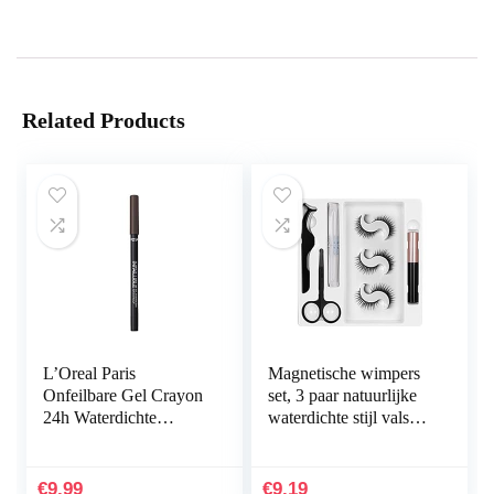
Related Products
L’Oreal Paris
Magnetische wimpers
Onfeilbare Gel Crayon
set, 3 paar natuurlijke
24h Waterdichte
waterdichte stijl valse
Eyeliner, 03 Browny
wimpers, herbruikbare
Crush, 1.1g
magnetische wimpers
met…
€
9.99
€
9.19