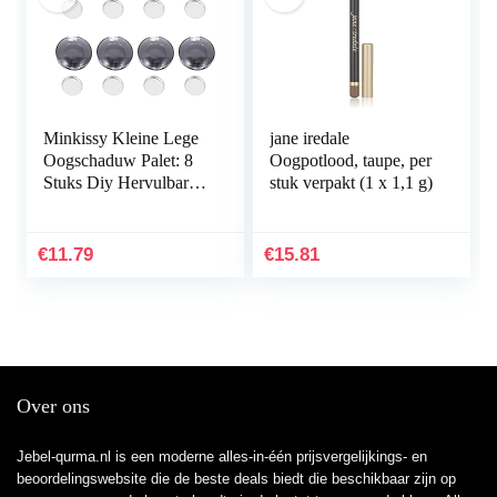
Minkissy Kleine Lege
jane iredale
Oogschaduw Palet: 8
Oogpotlood, taupe, per
Stuks Diy Hervulbare
stuk verpakt (1 x 1,1 g)
Oogschaduw Poeder
Blush Lipstick Box
Case Ronde Make…
€
11.79
€
15.81
Over ons
Jebel-qurma.nl is een moderne alles-in-één prijsvergelijkings- en
beoordelingswebsite die de beste deals biedt die beschikbaar zijn op