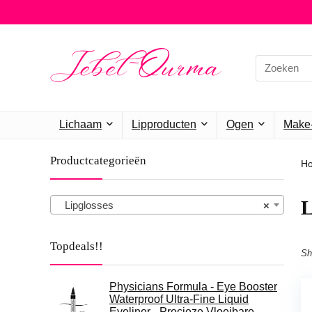
Search
for:
Lichaam
Lipproducten
Ogen
Make-
Productcategorieën
H
L
Lipglosses
×
Topdeals!!
Sh
Physicians Formula - Eye Booster
Waterproof Ultra-Fine Liquid
Eyeliner - Precieze Vloeibare