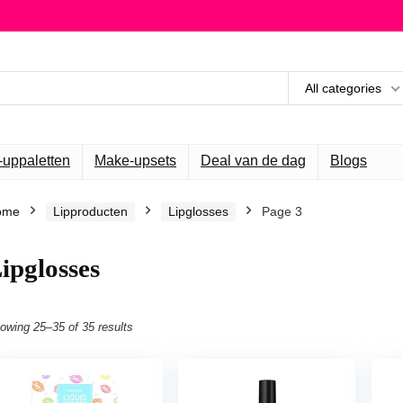
All categories
uppaletten
Make-upsets
Deal van de dag
Blogs
ome
Lipproducten
Lipglosses
Page 3
ipglosses
owing 25–35 of 35 results