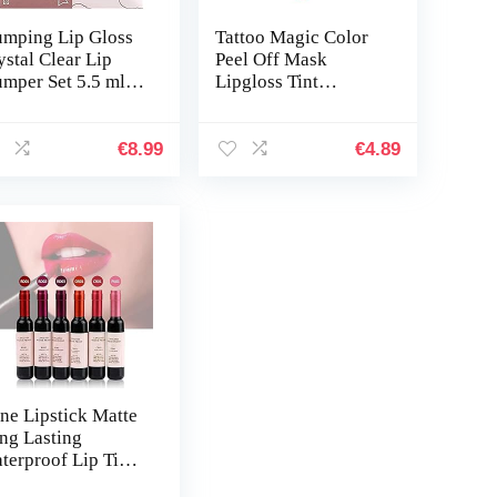
umping Lip Gloss
Tattoo Magic Color
ystal Clear Lip
Peel Off Mask
umper Set 5.5 ml
Lipgloss Tint
ni Natuurlijke Lip
Langdurige
re Serum Mond
Waterdichte Lipgloss
hancer Plumper
Lip Gloss Lip Glaze
€
8.99
€
4.89
oss voor…
voor Vrouwen
Meisjes…
ne Lipstick Matte
ng Lasting
terproof Lip Tint
t Lip Gloss Lip