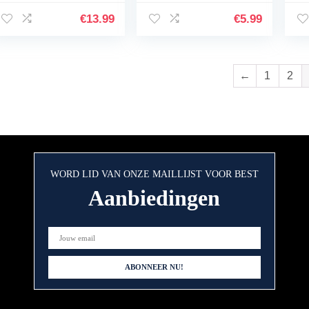
Plumping Lip Serum
Lippenstift met
St
Lip Enhancer Lip
Hydraterende
Li
€
13.99
€
5.99
Plumping Balsem
Formule met
Ti
Hydraterende…
Vitamine E…
←
1
2
WORD LID VAN ONZE MAILLIJST VOOR BEST
Aanbiedingen