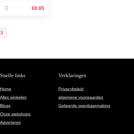
ain, Wine Liquid
pstick, Matte Lip
€
8.65
nt Wine…
3
Snelle links
Verklaringen
Home
Privacybeleid
Alles winkelen
algemene voorwaarden
Blogs
Gelieerde openbaarmaking
Onze webshops
Adverteren