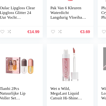
Oulac Lipgloss Clear
Pak Van 6 Kleuren
Pl
Lipgloss Glitter 24
Waterdicht
Cr
Uur Vocht
Langdurig Vloeibaar
Pl
Lippenolie Met
Lipeffect
Mi
Frisse Geur Naar
Schoonheid
Ca
Roze Centifolia,
Glanzende
En
€
14.99
€
3.69
Lippenverzorging…
Lippenstift Tattoo
Gl
Magische Kleur
Peel…
Tianbi 2Pcs
Wet n Wild,
Wi
Natuurlijke Lip
MegaLast Liquid
Lo
Voller Set
Catsuit Hi-Shine
Wa
Plantenextracten
Lipstick, Vloeibare
Se