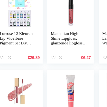
Lurrose 12 Kleuren
Manhattan High
Ma
Lip Vloeibare
Shine Lipgloss,
La
Pigment Set Diy
glanzende lipgloss
Wa
Lipgloss Pigment
voor een intens
Li
Cosmetische Dye
glinsterende
Be
Voor Maken Lipgloss
afwerking op de
Ro
€
26.89
€
6.27
Eetbare Coloring…
lippen, in de kleur
350