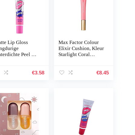
tte Lip Gloss
Max Factor Colour
ngdurige
Elixir Cushion, Kleur
terdichte Peel Off
Starlight Coral
ppenstift 5 Kleuren
nummer: 10, 9 ml
schikbare Honing
ze, NonStick Cup
€
3.58
€
8.45