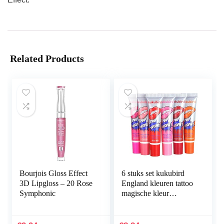
Related Products
Bourjois Gloss Effect
6 stuks set kukubird
3D Lipgloss – 20 Rose
England kleuren tattoo
Symphonic
magische kleur
remover masker tint
duurzame waterdichte
tattoo lipgloss