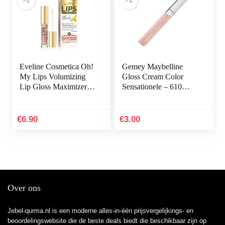
Eveline Cosmetica Oh!
Gemey Maybelline
My Lips Volumizing
Gloss Cream Color
Lip Gloss Maximizer
Sensationele – 610
Met Bijengif En
Naakte Ster
Hyaluronzuur | 4,5 ml |
Lip Enhancer Voor…
€
6.90
€
3.00
Over ons
Jebel-qurma.nl is een moderne alles-in-één prijsvergelijkings- en
beoordelingswebsite die de beste deals biedt die beschikbaar zijn op