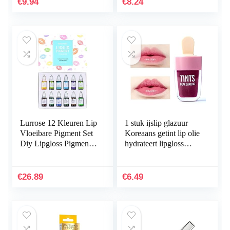
€
9.94
€
8.24
Lurrose 12 Kleuren Lip
1 stuk ijslip glazuur
Vloeibare Pigment Set
Koreaans getint lip olie
Diy Lipgloss Pigment
hydrateert lipgloss
Cosmetische Dye Voor
schoonheid make-up
Maken Lipgloss
waterdichte blijvende
Eetbare Coloring…
lippenstift…
€
26.89
€
6.49