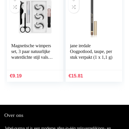
Magnetische wimpers
jane iredale
set, 3 paar natuurlijke
Oogpotlood, taupe, per
waterdichte stijl valse
stuk verpakt (1 x 1,1 g)
wimpers, herbruikbare
magnetische wimpers
met…
€
9.19
€
15.81
Over ons
Jebel-qurma.nl is een moderne alles-in-één prijsvergelijkings- en