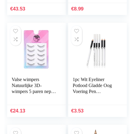
Natuurlijke piekerige
Sneldrogend
wimpers Wispjes
Langdurige make-up
€
43.53
€
8.99
korte…
eyeliners zwart potlood
Valse wimpers
1pc Wit Eyeliner
Natuurlijke 3D-
Potlood Gladde Oog
wimpers 5 paren nep
Voering Pen
wimpers handgemaakte
Waterdichte
valse wimpers
Cosmetische
herbruikbare wimpers
Schoonheid Tool
€
24.13
€
3.53
Natuurlijke…
Langdurige Oog
Helderdere…