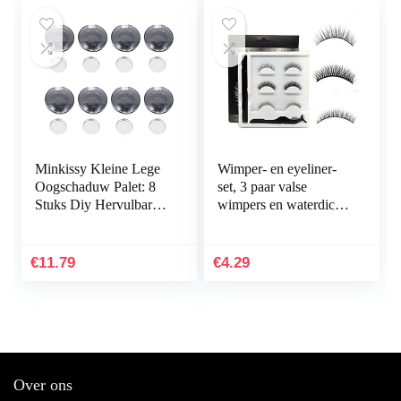
Minkissy Kleine Lege
Wimper- en eyeliner-
Oogschaduw Palet: 8
set, 3 paar valse
Stuks Diy Hervulbare
wimpers en waterdichte
Oogschaduw Poeder
eyeliner, zelfklevende
Blush Lipstick Box
simulatie van
Case Ronde Make…
natuurlijke valse…
€
11.79
€
4.29
Over ons