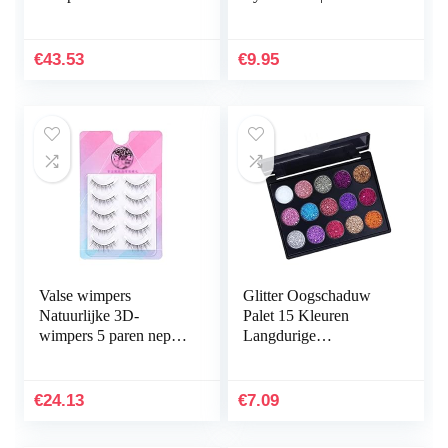
paren valse wimpers
waterbestendige
Natuurlijke piekerige
gekleurde vloeibare
wimpers Wispjes
eyeliner
€
43.53
€
9.95
korte…
Valse wimpers
Glitter Oogschaduw
Natuurlijke 3D-
Palet 15 Kleuren
wimpers 5 paren nep
Langdurige
wimpers handgemaakte
Sprankelende
valse wimpers
Oogschaduwen
herbruikbare wimpers
Cosmetica Set, Home
€
24.13
€
7.09
Natuurlijke…
Accessoire Tool