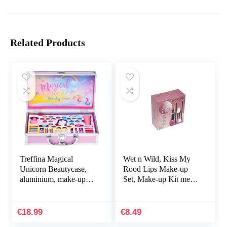
Related Products
Treffina Magical
Wet n Wild, Kiss My
Unicorn Beautycase,
Rood Lips Make-up
aluminium, make-up
Set, Make-up Kit met
koffer, 42-delig (54)
Lip Liners en Lipsticks,
met Vitamine E en
Hyaluronzuur…
€
18.99
€
8.49