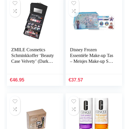
ZMILE Cosmetics
Disney Frozen
Schminkkoffer ‘Beauty
Essentiële Make-up Tas
Case Velvety’ (Dark
– Meisjes Make-up Set
Grey) Limited Edition
– Beauty Etui met
Make-up Kit van
Frozen met Leuke…
€
46.95
€
37.57