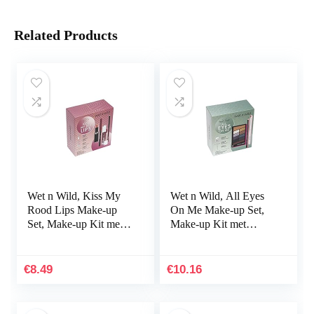
Related Products
Wet n Wild, Kiss My
Wet n Wild, All Eyes
Rood Lips Make-up
On Me Make-up Set,
Set, Make-up Kit met
Make-up Kit met
Lip Liners en Lipsticks,
Oogschaduw, Eyeliner
met Vitamine E en
en Oogschaduwkwast,
Hyaluronzuur…
Rijk gepigmenteerd
€
8.49
€
10.16
en…