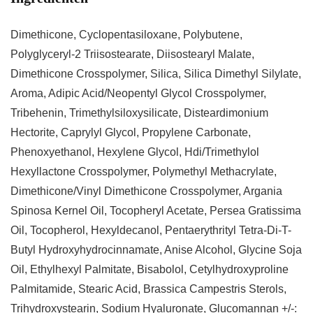
Dimethicone, Cyclopentasiloxane, Polybutene,
Polyglyceryl-2 Triisostearate, Diisostearyl Malate,
Dimethicone Crosspolymer, Silica, Silica Dimethyl Silylate,
Aroma, Adipic Acid/Neopentyl Glycol Crosspolymer,
Tribehenin, Trimethylsiloxysilicate, Disteardimonium
Hectorite, Caprylyl Glycol, Propylene Carbonate,
Phenoxyethanol, Hexylene Glycol, Hdi/Trimethylol
Hexyllactone Crosspolymer, Polymethyl Methacrylate,
Dimethicone/Vinyl Dimethicone Crosspolymer, Argania
Spinosa Kernel Oil, Tocopheryl Acetate, Persea Gratissima
Oil, Tocopherol, Hexyldecanol, Pentaerythrityl Tetra-Di-T-
Butyl Hydroxyhydrocinnamate, Anise Alcohol, Glycine Soja
Oil, Ethylhexyl Palmitate, Bisabolol, Cetylhydroxyproline
Palmitamide, Stearic Acid, Brassica Campestris Sterols,
Trihydroxystearin, Sodium Hyaluronate, Glucomannan +/-: