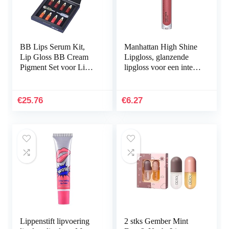
BB Lips Serum Kit,
Manhattan High Shine
Lip Gloss BB Cream
Lipgloss, glanzende
Pigment Set voor Lip
lipgloss voor een intens
Coloring Moisturizing
glinsterende afwerking
Hydratize Lips
op de lippen, in de
kleur 350
€
25.76
€
6.27
Lippenstift lipvoering
2 stks Gember Mint