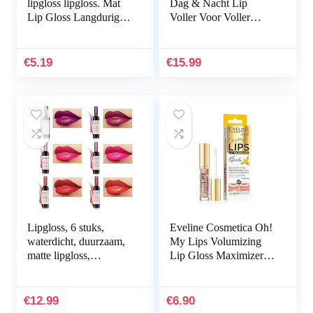
lipgloss lipgloss. Mat
Dag & Nacht Lip
Lip Gloss Langdurige
Voller Voor Voller
Waterdichte Peel Off
Gehydrateerde Lippen,
Lipstick 5 Kleuren
Lip Enhancer Volledige
beschikbaar…
Lippen Voller Voor…
€
5.19
€
15.99
Lipgloss, 6 stuks,
Eveline Cosmetica Oh!
waterdicht, duurzaam,
My Lips Volumizing
matte lipgloss,
Lip Gloss Maximizer
vloeibare lipgloss, 6
Met Bijengif En
kleuren
Hyaluronzuur | 4,5 ml |
Lip Enhancer Voor…
€
12.99
€
6.90