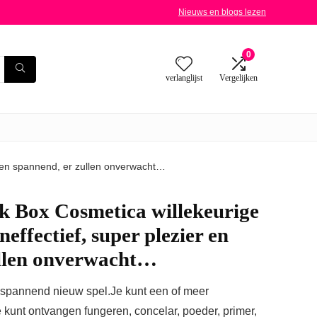
Nieuws en blogs lezen
0
verlanglijst
Vergelijken
er en spannend, er zullen onverwacht…
ck Box Cosmetica willekeurige
effectief, super plezier en
ullen onverwacht…
 spannend nieuw spel.Je kunt een of meer
 kunt ontvangen fungeren, concelar, poeder, primer,