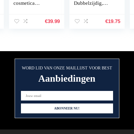
cosmetica
Dubbelzijdig,
willekeurige doos
highlighter en
kosteneffectieve
contourstift,
super hoge prijs,
crèmige textuur,
€
39.99
€
19.75
verras jezelf of
kleur: medium
geef…
WORD LID VAN ONZE MAILLIJST VOOR BEST
Aanbiedingen