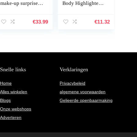
make-up surprise
Body Highlighter
box heeft een
Make-up Smooth
verscheidenheid
Shimmer Glow
aan stijlen, en de
vloeistof voor
€
33.99
€
11.32
onverwachte
gezicht en lichaam
opening van…
Snelle links
Verklaringen
Home
Privacybeleid
Alles winkelen
algemene voorwaarden
Blogs
Gelieerde openbaarmaking
Onze webshops
Adverteren