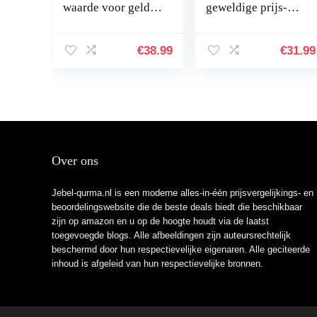
waarde voor geld,
geweldige prijs-
hoge
kwaliteitverhoudin
kostenprestaties,
g, leuke en
verras jezelf of
opwindende,
€
38.99
€
31.99
geef het aan
onverwachte
anderen als een…
vakantie…
Over ons
Jebel-qurma.nl is een moderne alles-in-één prijsvergelijkings- en
beoordelingswebsite die de beste deals biedt die beschikbaar
zijn op amazon en u op de hoogte houdt via de laatst
toegevoegde blogs. Alle afbeeldingen zijn auteursrechtelijk
beschermd door hun respectievelijke eigenaren. Alle geciteerde
inhoud is afgeleid van hun respectievelijke bronnen.