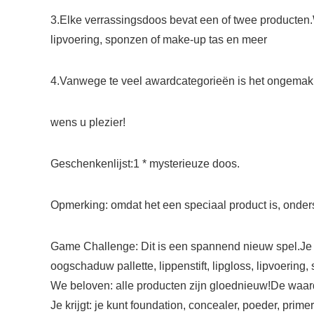
3.Elke verrassingsdoos bevat een of twee producten.Wa
lipvoering, sponzen of make-up tas en meer
4.Vanwege te veel awardcategorieën is het ongemakkel
wens u plezier!
Geschenkenlijst:1 * mysterieuze doos.
Opmerking: omdat het een speciaal product is, onderst
Game Challenge: Dit is een spannend nieuw spel.Je ku
oogschaduw pallette, lippenstift, lipgloss, lipvoerin
We beloven: alle producten zijn gloednieuw!De waarde
Je krijgt: je kunt foundation, concealer, poeder, prim