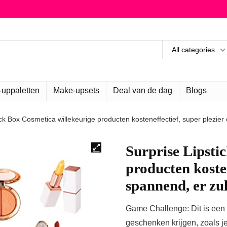
All categories
uppaletten
Make-upsets
Deal van de dag
Blogs
ick Box Cosmetica willekeurige producten kosteneffectief, super plezi
Surprise Lipsti
producten kosten
spannend, er z
Game Challenge: Dit is een
geschenken krijgen, zoals je