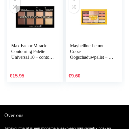
Max Factor Miracle
Maybelline Lemon
Contouring Palette
Craze
Universal 10 – contour
Oogschaduwpallet – 01
en highlighter palet in
Lemonade
één – voor de
perfecte…
€
15.95
€
9.60
Over ons
Jebel-qurma.nl is een moderne alles-in-één prijsvergelijkings- en