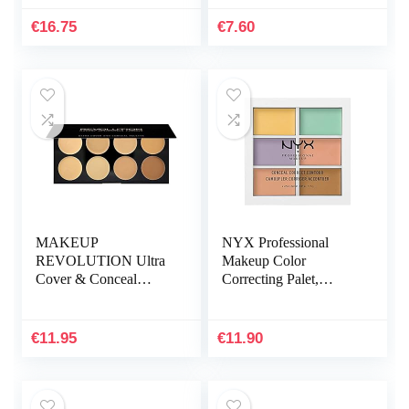
gouden rand voor nail
DIY Design Nail Art…
€
16.75
€
7.60
MAKEUP
NYX Professional
REVOLUTION Ultra
Makeup Color
Cover & Conceal
Correcting Palet,
Palette Light, 10 g
concealer make-
uppalet, 6 romige
mengbare tinten
€
11.95
€
11.90