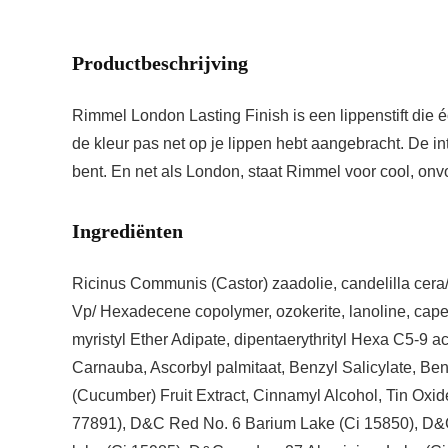
Productbeschrijving
Rimmel London Lasting Finish is een lippenstift die écht
de kleur pas net op je lippen hebt aangebracht. De inten
bent. En net als London, staat Rimmel voor cool, onvo
Ingrediënten
Ricinus Communis (Castor) zaadolie, candelilla cera/e
Vp/ Hexadecene copolymer, ozokerite, lanoline, capeo
myristyl Ether Adipate, dipentaerythrityl Hexa C5-9 
Carnauba, Ascorbyl palmitaat, Benzyl Salicylate, Be
(Cucumber) Fruit Extract, Cinnamyl Alcohol, Tin Oxid
77891), D&C Red No. 6 Barium Lake (Ci 15850), D&C