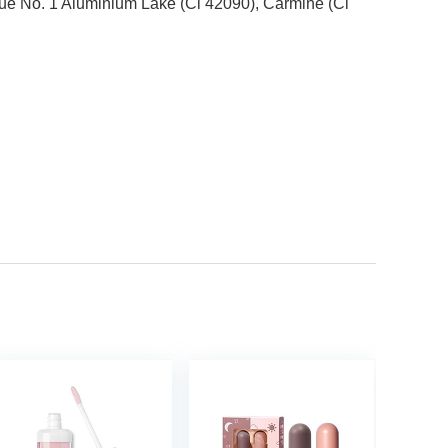
ue No. 1 Aluminium Lake (Ci 42090), Carmine (Ci