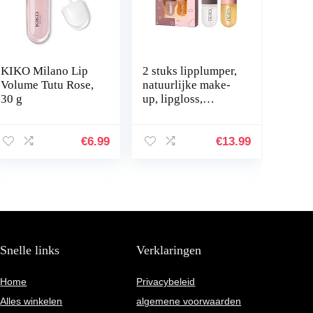
KIKO Milano Lip
2 stuks lipplumper,
Volume Tutu Rose,
natuurlijke make-
30 g
up, lipgloss,
lipverzorging,
serum, kit, derol
lippluim,
€
6.99
€
13.99
lipversterker,
voor…
Snelle links
Verklaringen
Home
Privacybeleid
Alles winkelen
algemene voorwaarden