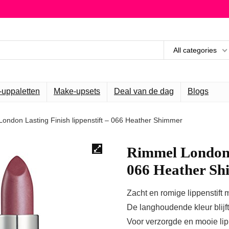
All categories
uppaletten
Make-upsets
Deal van de dag
Blogs
ondon Lasting Finish lippenstift – 066 Heather Shimmer
Rimmel London L
066 Heather S
Zacht en romige lippenstift m
De langhoudende kleur blijft 
Voor verzorgde en mooie li