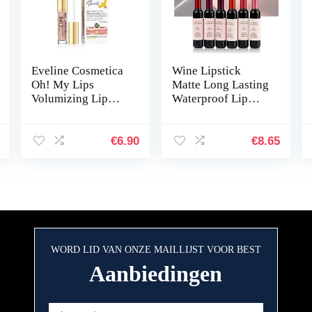
Eveline Cosmetica
Wine Lipstick
Oh! My Lips
Matte Long Lasting
Volumizing Lip
Waterproof Lip
Gloss Maximizer
Tint Set Lip Gloss
Met Bijengif En
Lip Stain, Wine
Hyaluronzuur | 4,5
Liquid Lipstick,
€
6.90
€
8.65
ml | Lip Enhancer
Matte Lip Tint
Voor…
Wine…
WORD LID VAN ONZE MAILLIJST VOOR BEST
Aanbiedingen