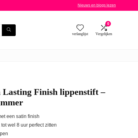
Nieuws en blogs lezen
0
verlanglijst
Vergelijken
asting Finish lippenstift –
himmer
et een satin finish
tot wel 8 uur perfect zitten
ppen