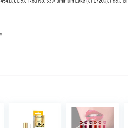
i 45410), D&C Red No. 33 Aluminium Lake (Ci 17200), Fd&C Bl
en