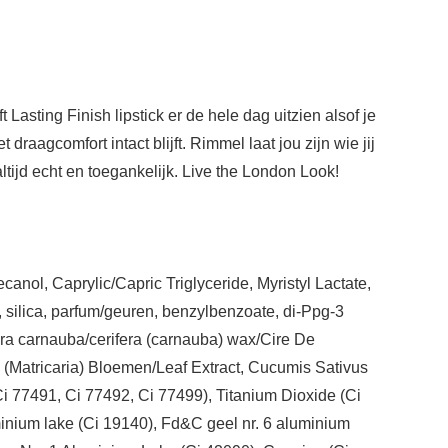
t Lasting Finish lipstick er de hele dag uitzien alsof je
 draagcomfort intact blijft. Rimmel laat jou zijn wie jij
ltijd echt en toegankelijk. Live the London Look!
canol, Caprylic/Capric Triglyceride, Myristyl Lactate,
, silica, parfum/geuren, benzylbenzoate, di-Ppg-3
cera carnauba/cerifera (carnauba) wax/Cire De
 (Matricaria) Bloemen/Leaf Extract, Cucumis Sativus
Ci 77491, Ci 77492, Ci 77499), Titanium Dioxide (Ci
nium lake (Ci 19140), Fd&C geel nr. 6 aluminium