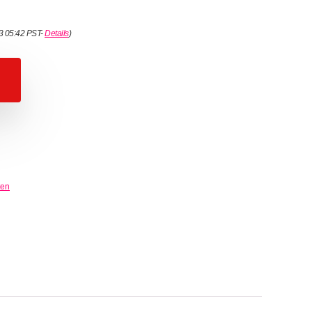
23 05:42 PST-
Details
)
ten