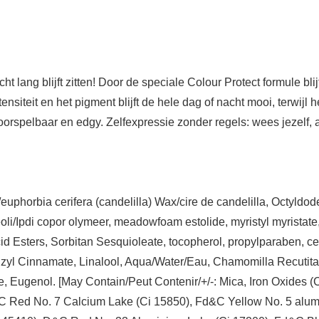
 lang blijft zitten! Door de speciale Colour Protect formule blijf
siteit en het pigment blijft de hele dag of nacht mooi, terwijl het
orspelbaar en edgy. Zelfexpressie zonder regels: wees jezelf, a
uphorbia cerifera (candelilla) Wax/cire de candelilla, Octyldode
li/Ipdi copor olymeer, meadowfoam estolide, myristyl myristate
acid Esters, Sorbitan Sesquioleate, tocopherol, propylparaben, 
nzyl Cinnamate, Linalool, Aqua/Water/Eau, Chamomilla Recutita
e, Eugenol. [May Contain/Peut Contenir/+/-: Mica, Iron Oxides (
 Red No. 7 Calcium Lake (Ci 15850), Fd&C Yellow No. 5 alumi