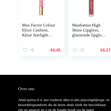
Max Factor Colour
Manhattan High
Elixir Cushion,
Shine Lipgloss,
Kleur Starlight
glanzende lipgloss
Coral nummer: 10,
voor een intens
9 ml
glinsterende
afwerking op de
€
8.45
€
6.27
lippen, in de kleur
350
Over ons
Jebel-qurma.nl is een moderne alles-in-één prijsvergelijkings- en
beoordelingswebsite die de beste deals biedt die beschikbaar
zijn op amazon en u op de hoogte houdt via de laatst