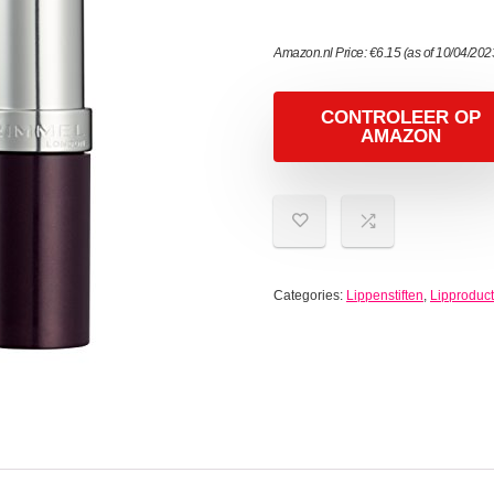
Amazon.nl Price:
€
6.15
(as of 10/04/20
CONTROLEER OP
AMAZON
Categories:
Lippenstiften
,
Lipproduc