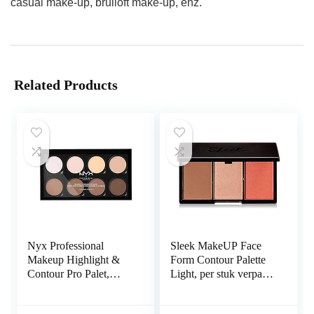
casual make-up, bruiloft make-up, enz.
Related Products
Nyx Professional
Sleek MakeUP Face
Makeup Highlight &
Form Contour Palette
Contour Pro Palet,
Light, per stuk verpakt
Poedercontourkit, 8
(1 x 20 g)
Matten en Parelmoer-