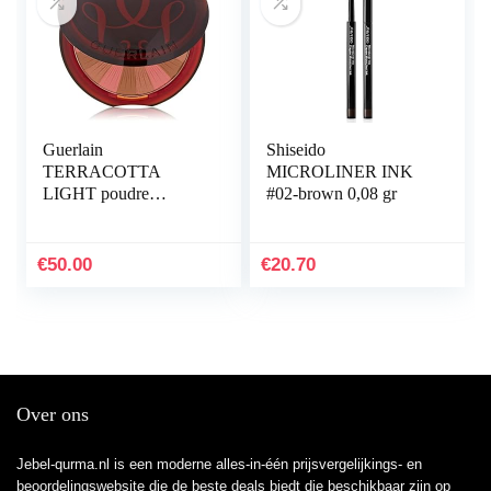
Guerlain
Shiseido
TERRACOTTA
MICROLINER INK
LIGHT poudre
#02-brown 0,08 gr
bronzante lÃgÃre #05-
deep cool 10 gr
€
50.00
€
20.70
Over ons
Jebel-qurma.nl is een moderne alles-in-één prijsvergelijkings- en
beoordelingswebsite die de beste deals biedt die beschikbaar zijn op