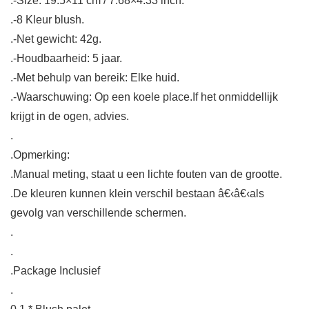
.-Size: 19.5×11 cm / 7.68×4.33 inch.
.-8 Kleur blush.
.-Net gewicht: 42g.
.-Houdbaarheid: 5 jaar.
.-Met behulp van bereik: Elke huid.
.-Waarschuwing: Op een koele place.If het onmiddellijk
krijgt in de ogen, advies.
.
.Opmerking:
.Manual meting, staat u een lichte fouten van de grootte.
.De kleuren kunnen klein verschil bestaan â€‹â€‹als
gevolg van verschillende schermen.
.
.
.Package Inclusief
.