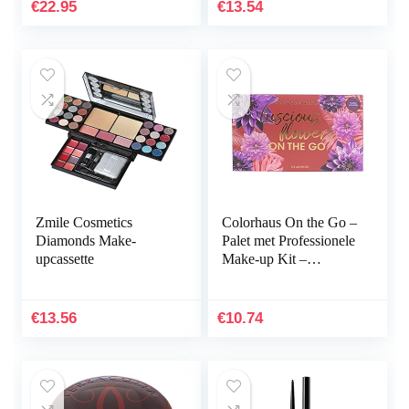
Tinten
€
22.95
€
13.54
Zmile Cosmetics
Colorhaus On the Go –
Diamonds Make-
Palet met Professionele
upcassette
Make-up Kit –
Oogschaduw, Lipgloss,
Blush, Bronzer en
Highlighter Palet…
€
13.56
€
10.74