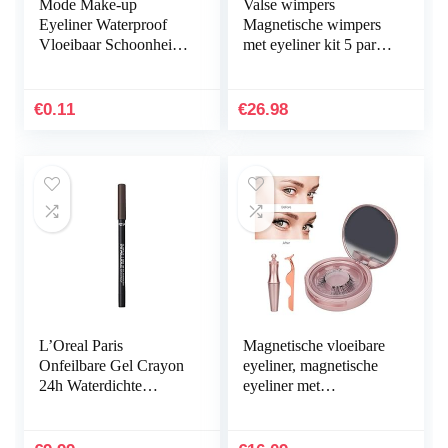
Mode Make-up
Valse wimpers
Eyeliner Waterproof
Magnetische wimpers
Vloeibaar Schoonheid
met eyeliner kit 5 paren
Cosmetica Eyeliner
magnetische wimpers
Pen Potlood
magneten valse
Langdurige
wimpers natuurlijke
€
0.11
€
26.98
Zwart/Koffie Kleur
zachte…
L’Oreal Paris
Magnetische vloeibare
Onfeilbare Gel Crayon
eyeliner, magnetische
24h Waterdichte
eyeliner met
Eyeliner, 03 Browny
magnetische wimpers
Crush, 1.1g
Natuurlijke
magnetische eyeliner