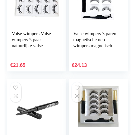
Valse wimpers Valse
Valse wimpers 3 paren
wimpers 5 paar
magnetische nep
natuurlijke valse
wimpers magnetische
wimpers for vrouwen
eyeliner kit 3D-valse
Natuurlijk Brushy
wimpers magnetische
lange wimpers 12
eyeliner en…
€
21.65
€
24.13
mm…