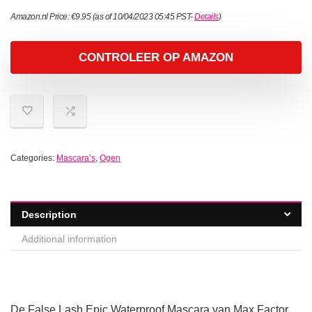
Amazon.nl Price:
€
9.95
(as of 10/04/2023 05:45 PST-
Details
)
CONTROLEER OP AMAZON
Categories:
Mascara’s
,
Ogen
Description
Additional information
De False Lash Epic Waterproof Mascara van Max Factor