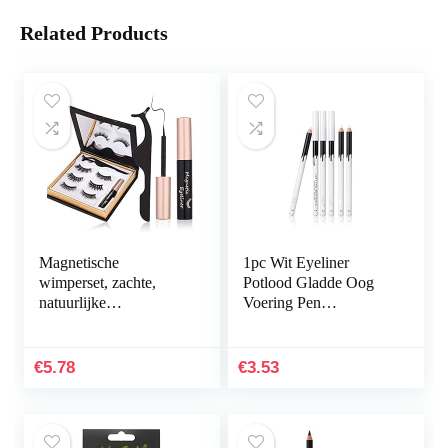
Related Products
Magnetische
1pc Wit Eyeliner
wimperset, zachte,
Potlood Gladde Oog
natuurlijke
Voering Pen
kunstwimpers,
Waterdichte
magnetische
Cosmetische
eyelinerset,
Schoonheid Tool
€
5.78
€
3.53
herbruikbare
Langdurige Oog
kunstvezel,
Helderdere…
magnetische…