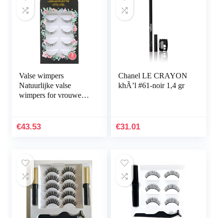
Valse wimpers
Chanel LE CRAYON
Natuurlijke valse
khÃ’l #61-noir 1,4 gr
wimpers for vrouwen 5
paren valse wimpers
Natuurlijke piekerige
wimpers Wispjes
€
43.53
€
31.01
korte…