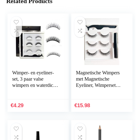
Related Products
Wimper- en eyeliner-
Magnetische Wimpers
set, 3 paar valse
met Magnetische
wimpers en waterdichte
Eyeliner, Wimperset
eyeliner, zelfklevende
met 3 paar
simulatie van
nepwimpers,6
natuurlijke valse…
Ultradunne Magneten,
€
4.29
€
15.98
Duurzame 3D…