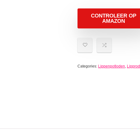
CONTROLEER OP
AMAZON
Categories:
Lippenpotloden
,
Lipprod