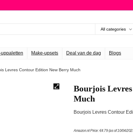
All categories
uppaletten
Make-upsets
Deal van de dag
Blogs
ois Levres Contour Edition New Berry Much
Bourjois Levre
Much
Bourjois Levres Contour Ed
Amazon.nl Price:
€
4.79
(as of 10/04/20