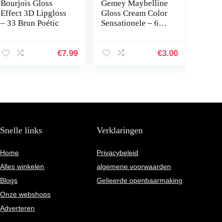
Bourjois Gloss
Gemey Maybelline
Effect 3D Lipgloss
Gloss Cream Color
– 33 Brun Poétic
Sensationele – 610
Naakte Ster
€
7.99
€
3.00
Snelle links
Verklaringen
Home
Privacybeleid
Alles winkelen
algemene voorwaarden
Blogs
Gelieerde openbaarmaking
Onze webshops
Adverteren