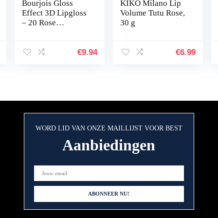
Bourjois Gloss
KIKO Milano Lip
Effect 3D Lipgloss
Volume Tutu Rose,
– 20 Rose
30 g
Symphonic
€
9.94
€
6.99
WORD LID VAN ONZE MAILLIJST VOOR BEST
Aanbiedingen