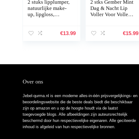
2 stuks lipplumper,
2 stks Gember Mint
natuurlijke make-
Dag & Nacht Lip
up, lipgloss,
Voller Voor Voller
lipverzorging,
Gehydrateerde
serum, kit, derol
Lippen, Lip
lippluim,
Enhancer Volledige
€
13.99
€
15.99
lipversterker,
Lippen Voller
voor…
Voor…
Over ons
Jebel-qurma.nl is een moderne alles-in-één prijsvergelijkings- en
beoordelingswebsite die de beste deals biedt die beschikbaar
zijn op amazon en u op de hoogte houdt via de laatst
toegevoegde blogs. Alle afbeeldingen zijn auteursrechtelijk
beschermd door hun respectievelijke eigenaren. Alle geciteerde
inhoud is afgeleid van hun respectievelijke bronnen.