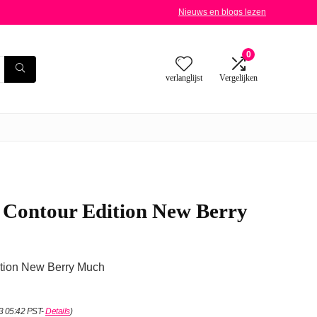
Nieuws en blogs lezen
0
verlanglijst
Vergelijken
s Contour Edition New Berry
ition New Berry Much
23 05:42 PST-
Details
)