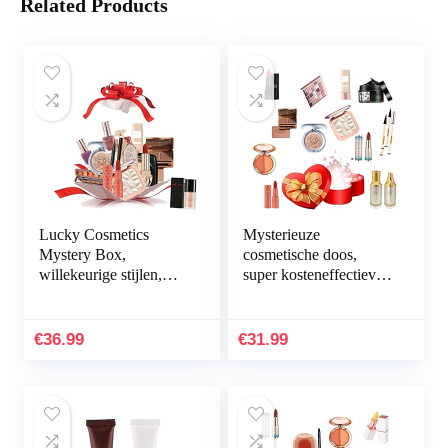
Related Products
Lucky Cosmetics
Mysterieuze
Mystery Box,
cosmetische doos,
willekeurige stijlen,
super kosteneffectieve,
verjaardags- en
willekeurige stijlen,
vakantie-verrassingen
onverwachte unboxing,
voor familie, super…
vakantiegeschenken…
€
36.99
€
31.99