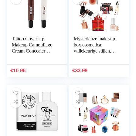
Tattoo Cover Up
Mysterieuze make-up
Makeup Camouflage
box cosmetica,
Cream Concealer
willekeurige stijlen,
Professional
hebben de
Waterproof Scar
mogelijkheid om te
Concealer Hiding
openen, zoals:
€
10.96
€
33.99
Spots Birthmarks
Foundation…
Skin…