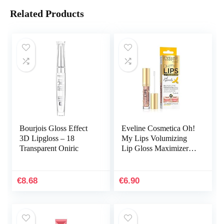
Related Products
Bourjois Gloss Effect
Eveline Cosmetica Oh!
3D Lipgloss – 18
My Lips Volumizing
Transparent Oniric
Lip Gloss Maximizer
Met Bijengif En
Hyaluronzuur | 4,5 ml |
Lip Enhancer Voor…
€
8.68
€
6.90