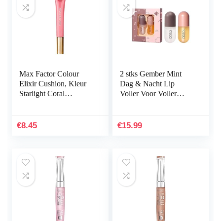
Max Factor Colour
2 stks Gember Mint
Elixir Cushion, Kleur
Dag & Nacht Lip
Starlight Coral
Voller Voor Voller
nummer: 10, 9 ml
Gehydrateerde Lippen,
Lip Enhancer Volledige
Lippen Voller Voor…
€
8.45
€
15.99