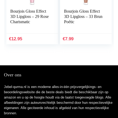
Bourjois Gloss Effect
Bourjois Gloss Effect
3D Lipgloss – 29 Rose
3D Lipgloss – 33 Brun
Charismatic
Poétic
€
12.95
€
7.99
Over ons
Jebel-qurma.nl is een moderne alles-in-één prijsvergelijkings- en
beoordelingswebsite die de beste deals biedt die beschikbaar zijn op
amazon en u op de hoogte houdt via de laatst toegevoegde blogs. Alle
afbeeldingen zijn auteursrechtelijk beschermd door hun respectievelijke
eigenaren. Alle geciteerde inhoud is afgeleid van hun respectievelijke
bronnen.