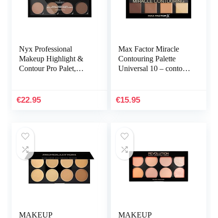
Nyx Professional
Max Factor Miracle
Makeup Highlight &
Contouring Palette
Contour Pro Palet,
Universal 10 – contour
Poedercontourkit, 8
en highlighter palet in
Matten en Parelmoer-
één – voor de
Tinten
perfecte…
€
22.95
€
15.95
MAKEUP
MAKEUP