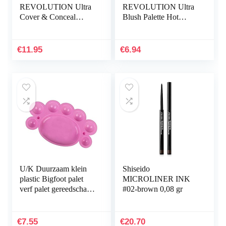
REVOLUTION Ultra
REVOLUTION Ultra
Cover & Conceal
Blush Palette Hot
Palette Light, 10 g
Spice, 13 g
€
11.95
€
6.94
U/K Duurzaam klein
Shiseido
plastic Bigfoot palet
MICROLINER INK
verf palet gereedschap
#02-brown 0,08 gr
roze zeer praktisch en
populair
€
7.55
€
20.70