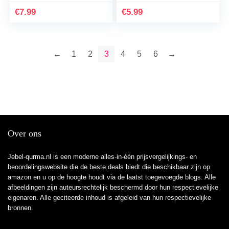
€
7.99
€
5.99
←
1
2
3
4
5
6
→
Over ons
Jebel-qurma.nl is een moderne alles-in-één prijsvergelijkings- en
beoordelingswebsite die de beste deals biedt die beschikbaar zijn op
amazon en u op de hoogte houdt via de laatst toegevoegde blogs. Alle
afbeeldingen zijn auteursrechtelijk beschermd door hun respectievelijke
eigenaren. Alle geciteerde inhoud is afgeleid van hun respectievelijke
bronnen.