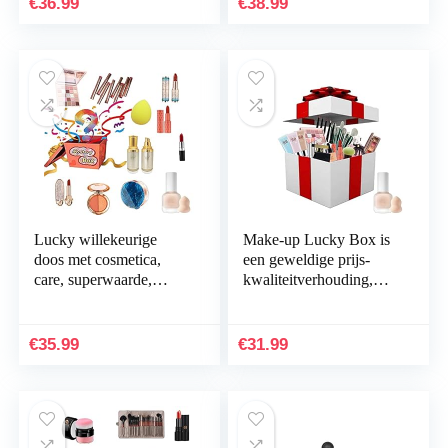
€
36.99
€
38.99
enz.
Lucky willekeurige
Make-up Lucky Box is
doos met cosmetica,
een geweldige prijs-
care, superwaarde,
kwaliteitverhouding,
superwaarde verrassing,
leuke en opwindende,
alles is mogelijk
onverwachte vakantie…
€
35.99
€
31.99