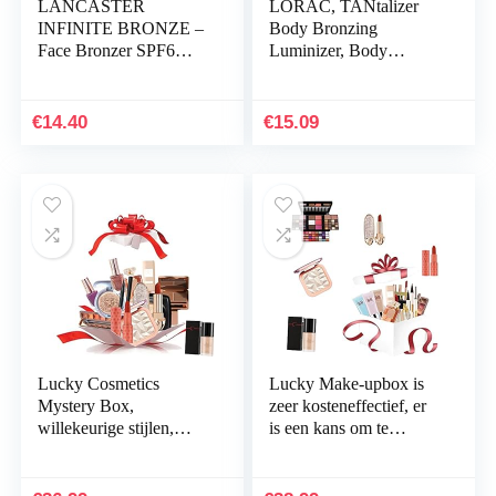
LANCASTER
LORAC, TANtalizer
INFINITE BRONZE –
Body Bronzing
Face Bronzer SPF6
Luminizer, Body
50ml
Bronzer, Sneldrogend
en Langhoudend,
Professionele
€
14.40
€
15.09
Lichaamsmake-up,
Vrij…
Lucky Cosmetics
Lucky Make-upbox is
Mystery Box,
zeer kosteneffectief, er
willekeurige stijlen,
is een kans om te
verjaardags- en
openen, zoals: Eyeliner,
vakantie-verrassingen
Lipstick,
voor familie, super…
Wenkbrauwpotlood,