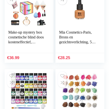
Make-up mystery box
Mia Cosmetics-Paris,
cosmetische blind doos
Brons en
kosteneffectief,
gezichtsverlichting, 5
honderden producten
ml, brons
hebben de mogelijkheid
om te openen
€
36.99
€
28.25