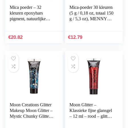
Mica poeder – 32
Mica-poeder 30 kleuren
kleuren epoxyhars
(5 g / 0,18 oz, totaal 150
pigment, natuurlijke
g / 5,3 oz), MENNYO
zeepkleurstof, metallic
natuurlijke pigmenten
poederkleurstof voor het
Glitter epoxyharsverf
maken van…
voor…
€
20.82
€
12.79
Moon Creations Glitter
Moon Glitter –
Makeup Moon Glitter –
Klassieke fijne glansgel
Mystic Chunky Glitter
– 12 ml – rood – glitter
Gel – Frozen
voor het gezicht.
Blauw/Zilverkleurig